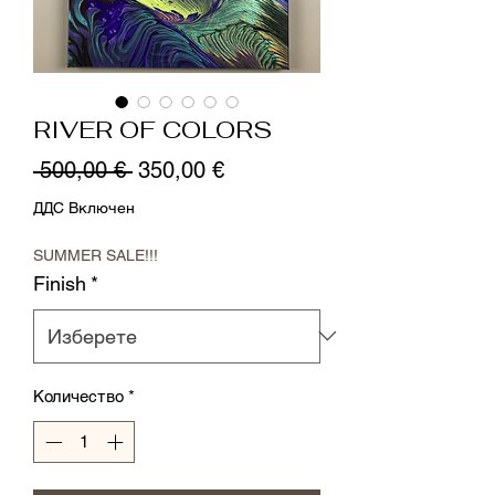
RIVER OF COLORS
Редовна
Продажна
 500,00 € 
350,00 €
цена
цена
ДДС Включен
SUMMER SALE!!!
Finish
*
Количество
*