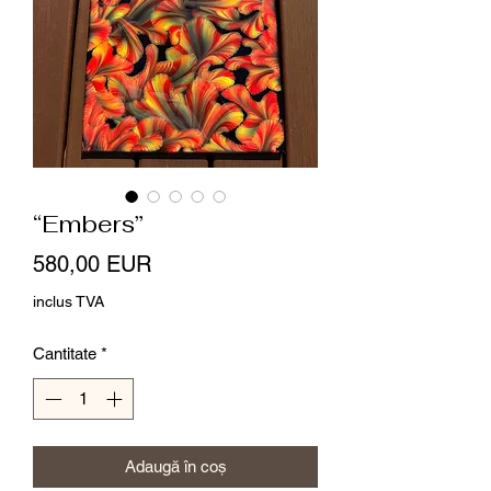
“Embers”
Preț
580,00 EUR
inclus TVA
Cantitate
*
Adaugă în coș