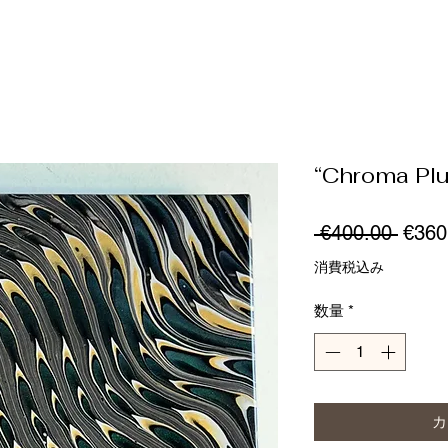
“Chroma Pl
通
 €400.00 
€360
常
消費税込み
価
数量
*
格
カ