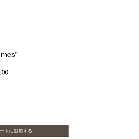
umes”
セ
.00
ー
ル
価
格
ートに追加する