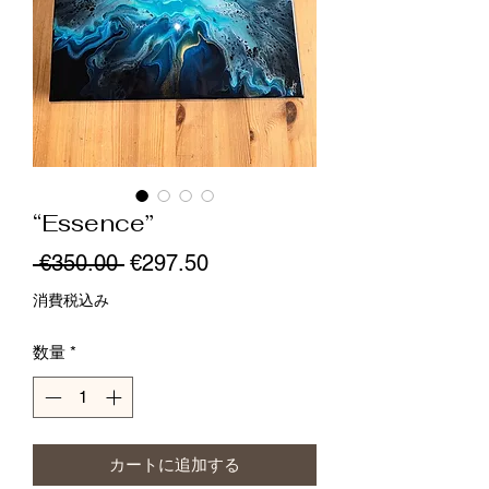
“Essence”
通
セ
 €350.00 
€297.50
常
ー
消費税込み
価
ル
数量
*
格
価
格
カートに追加する