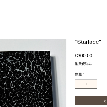
“Starlace”
価
€300.00
格
消費税込み
数量
*
カ