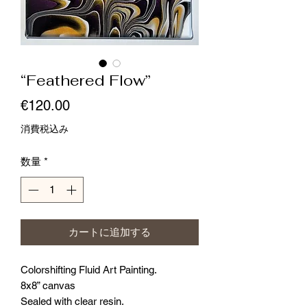
“Feathered Flow”
価
€120.00
格
消費税込み
数量
*
カートに追加する
Colorshifting Fluid Art Painting.
8x8” canvas
Sealed with clear resin.