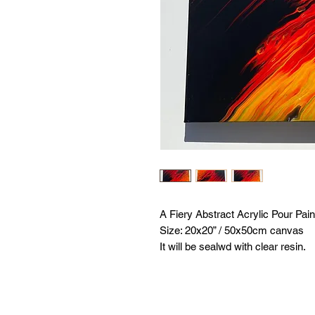
A Fiery Abstract Acrylic Pour Pain
Size: 20x20” / 50x50cm canvas
It will be sealwd with clear resin.