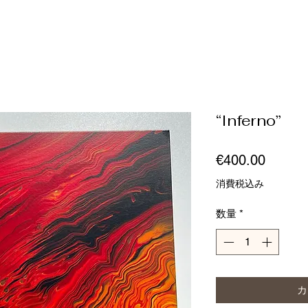
“Inferno”
価
€400.00
格
消費税込み
数量
*
カ