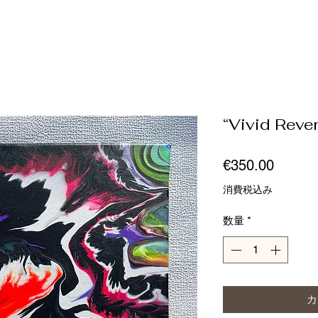
“Vivid Rever
価
€350.00
格
消費税込み
数量
*
カ